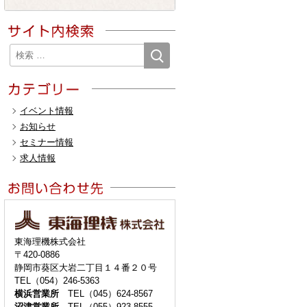
検
検
索
索:
イベント情報
お知らせ
セミナー情報
求人情報
東海理機株式会社
〒420-0886
静岡市葵区大岩二丁目１４番２０号
TEL（054）246-5363
横浜営業所
TEL（045）624-8567
沼津営業所
TEL（055）923-8555