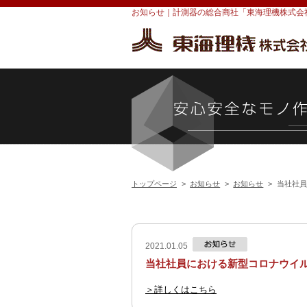
投
お知らせ｜計測器の総合商社「東海理機株式会
稿
ナ
ビ
ゲ
ー
シ
ョ
ン
トップページ
>
お知らせ
>
お知らせ
>
当社社員
2021.01.05
当社社員における新型コロナウイ
＞詳しくはこちら