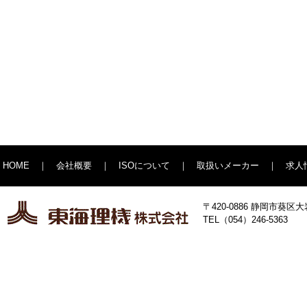
HOME
｜
会社概要
｜
ISOについて
｜
取扱いメーカー
｜
求人
〒420-0886 静岡市葵
TEL（054）246-5363