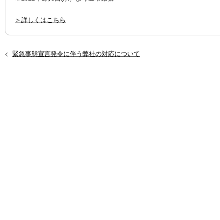
＞詳しくはこちら
過
緊急事態宣言発令に伴う弊社の対応について
去
の
投
稿