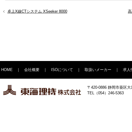
過
卓上X線CTシステム XSeeker 8000
次
高
去
の
の
投
投
稿
稿
HOME
｜
会社概要
｜
ISOについて
｜
取扱いメーカー
｜
求人
〒420-0886 静岡市葵
TEL（054）246-5363