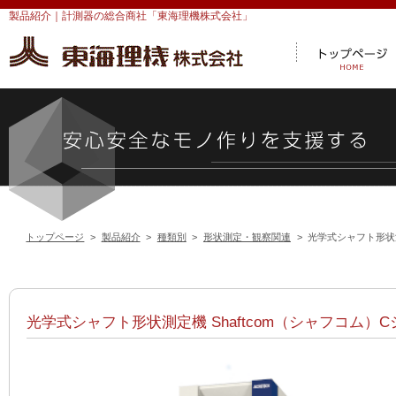
投
製品紹介｜計測器の総合商社「東海理機株式会社」
稿
ナ
ビ
ゲ
ー
シ
ョ
ン
トップページ
>
製品紹介
>
種類別
>
形状測定・観察関連
>
光学式シャフト形状測
光学式シャフト形状測定機 Shaftcom（シャフコム）